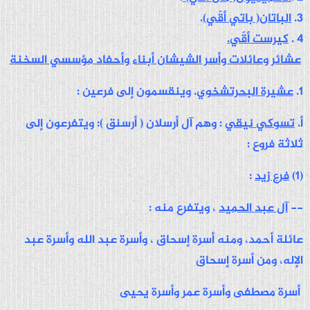
3.
الباتان( باتي أقّي)
.
4 .
كيرست أقّي.
عشائر وعائلات وأسر الشيشان أبناء وأحفاد مؤسسي السخنة
1.
عشيرة البحرتشخوي
. وينقسمون إلى فرعين :
أ.
تسوكي نيقي
: وهم آل أرسلان ( أرسنق ): ويتفرعون إلى
ثلاثة فروع :
(1)
فرع زيد
:
--
آل عبد الحميد
، ويتفرع منه :
عائلة أحمد، ومنه أسرة إسحاق ، وأسرة عبد الله وأسرة عبد
الإله، ومن أسرة إسحاق
أسرة مصطفى وأسرة عمر وأسرة يحيى