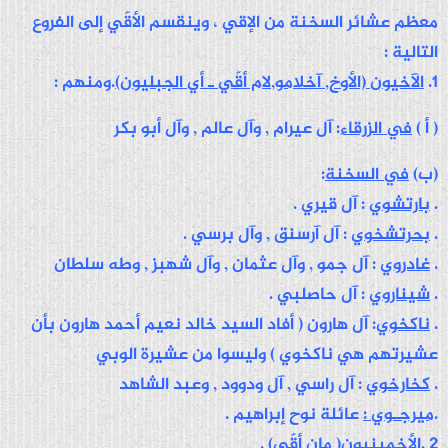
معظم عشائر السخنة من الإقي ، وينقسم الأقّي إلى الفروع
التالية :
1
.
الآخيون (الأوخ, آخلامو,لام أقّي ـ أي الجبليون)
.ومنهم
:
( أ )
في الزرقاء
: آل عيرام , وآل عالم , وآل أبو بكر
(ب)
في السخنة
:
.
بارتشوي
: آل قيري .
.
بحرتشخوي
: آل آرسنق , وآل برسي .
.
غادروي
: آل جمو , وآل عثمان , وآل شهبز , وطه سلطان
.
شيناروي
: آل حاصلبي .
.
ناكخوي
: آل هارون ( أفاد السيد خالد نعيم أحمد هارون بأن
عشيرتهم هي ناكخوي ) وليسوا من عشيرة الوبي
.
كخارخوي
: آل راسي , آل ودوود , وعبد الشاهد
.
ميرجـوي :
عائلة نوح إبراهيم .
2 .
الأخمينيون( مان أقّي)
.